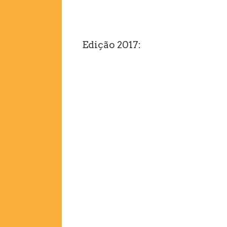
Edição 2017: