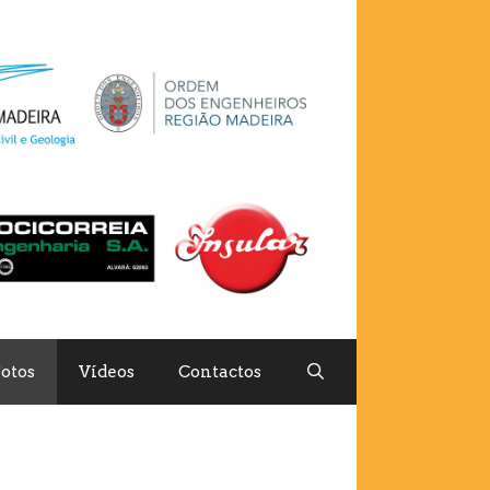
otos
Vídeos
Contactos