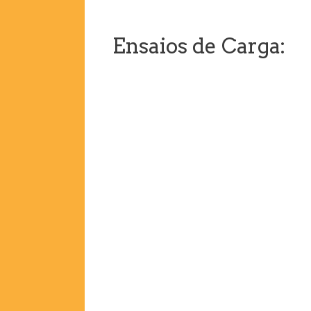
Ensaios de Carga: