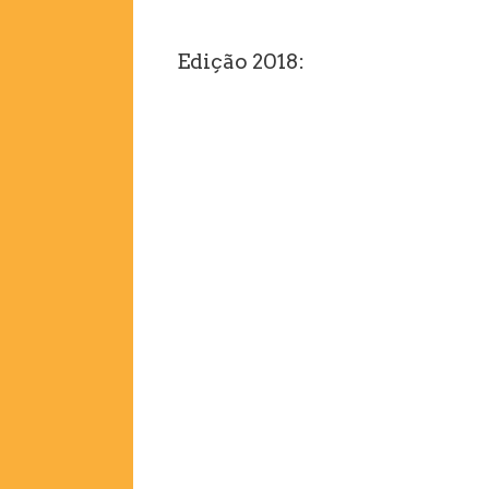
Edição 2018: