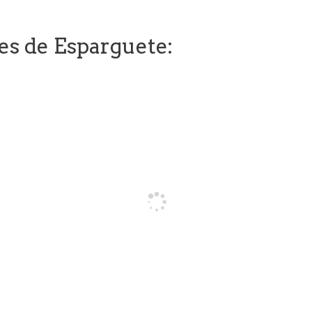
es de Esparguete: